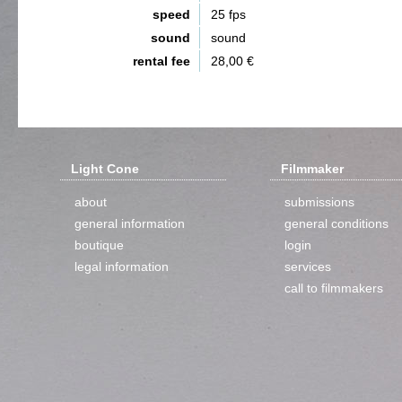
speed
25 fps
sound
sound
rental fee
28,00 €
Light Cone
Filmmaker
about
submissions
general information
general conditions
boutique
login
legal information
services
call to filmmakers