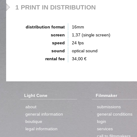
1 PRINT IN DISTRIBUTION
distribution format
16mm
screen
1,37 (single screen)
speed
24 fps
sound
optical sound
rental fee
34,00 €
Light Cone
Filmmaker
about
submissions
general information
general conditions
boutique
login
legal information
services
call to filmmakers