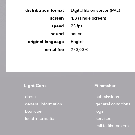
distribution format
Digital file on server (PAL)
screen
4/3 (single screen)
speed
25 fps
sound
sound
original language
English
rental fee
270,00 €
Light Cone
Filmmaker
about
submissions
general information
general conditions
boutique
login
legal information
services
call to filmmakers