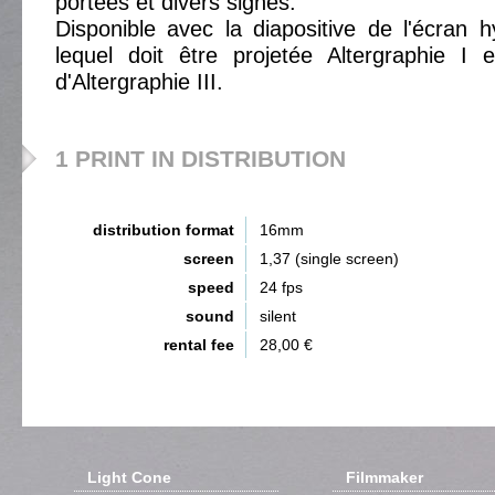
portées et divers signes.
Disponible avec la diapositive de l'écran 
lequel doit être projetée Altergraphie I e
d'Altergraphie III.
1 PRINT IN DISTRIBUTION
distribution format
16mm
screen
1,37 (single screen)
speed
24 fps
sound
silent
rental fee
28,00 €
Light Cone
Filmmaker