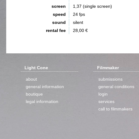
screen
1,37 (single screen)
speed
24 fps
sound
silent
rental fee
28,00 €
Light Cone
Filmmaker
about
submissions
general information
general conditions
boutique
login
legal information
services
call to filmmakers