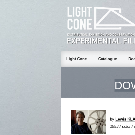
Light Cone
Catalogue
Doc
DOW
by
Lewis KL
1993 / color /