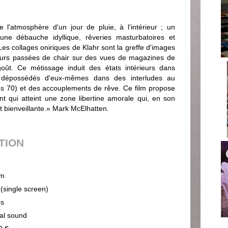
atmosphère d'un jour de pluie, à l'intérieur ; un
une débauche idyllique, rêveries masturbatoires et
es collages oniriques de Klahr sont la greffe d'images
urs passées de chair sur des vues de magazines de
goût. Ce métissage induit des états intérieurs dans
t dépossédés d'eux-mêmes dans des interludes au
es 70) et des accouplements de rêve. Ce film propose
 qui atteint une zone libertine amorale qui, en son
t bienveillante.» Mark McElhatten.
UTION
m
 (single screen)
ps
cal sound