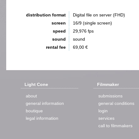
distribution format
Digital file on server (FHD)
screen
16/9 (single screen)
speed
29,976 fps
sound
sound
rental fee
69,00 €
Light Cone
Filmmaker
about
submissions
general information
general conditions
boutique
login
legal information
services
call to filmmakers