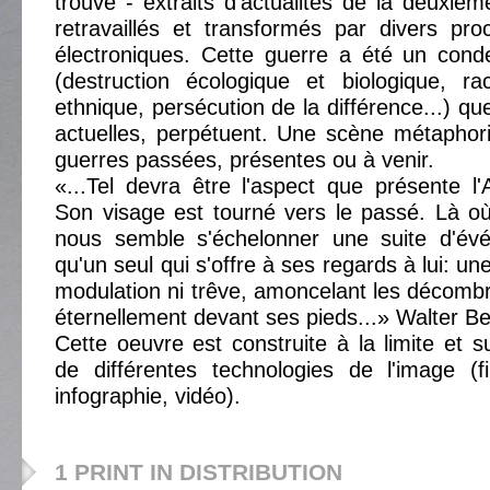
trouvé - extraits d'actualités de la deuxiè
retravaillés et transformés par divers pr
électroniques. Cette guerre a été un cond
(destruction écologique et biologique, rac
ethnique, persécution de la différence...) qu
actuelles, perpétuent. Une scène métaphor
guerres passées, présentes ou à venir.
«...Tel devra être l'aspect que présente l'A
Son visage est tourné vers le passé. Là o
nous semble s'échelonner une suite d'évé
qu'un seul qui s'offre à ses regards à lui: u
modulation ni trêve, amoncelant les décombre
éternellement devant ses pieds...» Walter B
Cette oeuvre est construite à la limite et s
de différentes technologies de l'image (f
infographie, vidéo).
1 PRINT IN DISTRIBUTION