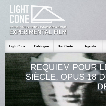
Light Cone
Catalogue
Doc Center
Agenda
REQUIEM POUR L
SIÈCLE, OPUS 18 
D