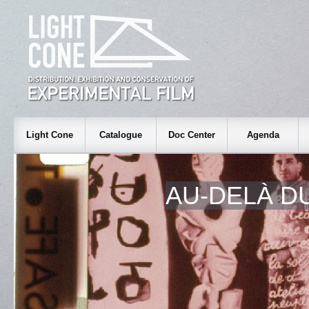
Light Cone
Catalogue
Doc Center
Agenda
AU-DELÀ D