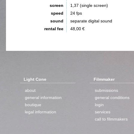
screen
1,37 (single screen)
speed
24 fps
sound
separate digital sound
rental fee
48,00 €
Light Cone
Filmmaker
about
submissions
general information
general conditions
boutique
login
legal information
services
call to filmmakers