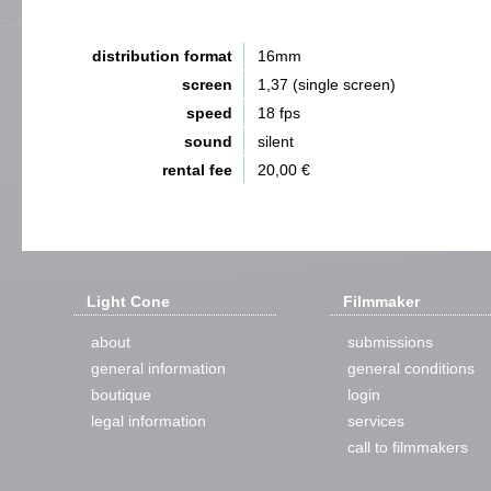
distribution format
16mm
screen
1,37 (single screen)
speed
18 fps
sound
silent
rental fee
20,00 €
Light Cone
Filmmaker
about
submissions
general information
general conditions
boutique
login
legal information
services
call to filmmakers