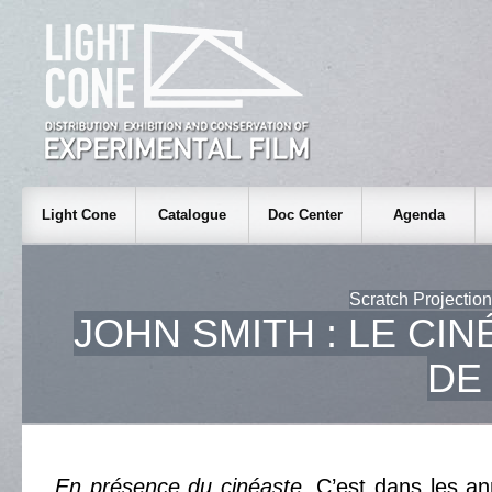
Light Cone
Catalogue
Doc Center
Agenda
Scratch Projectio
JOHN SMITH : LE CIN
DE
En présence du cinéaste
. C’est dans les a