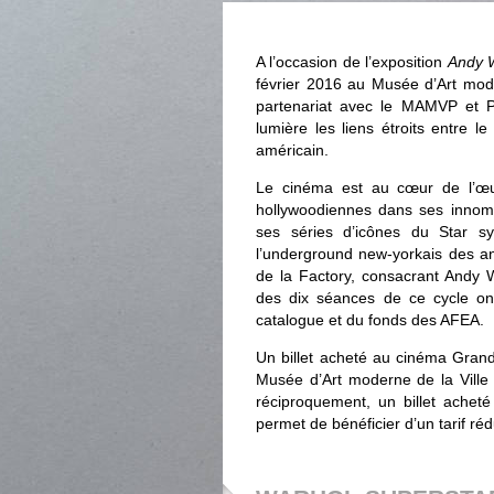
A l’occasion de l’exposition
Andy W
février 2016 au Musée d’Art mode
partenariat avec le MAMVP et P
lumière les liens étroits entre 
américain.
Le cinéma est au cœur de l’œuv
hollywoodiennes dans ses innombr
ses séries d’icônes du Star s
l’underground new-yorkais des an
de la Factory, consacrant Andy 
des dix séances de ce cycle on
catalogue et du fonds des AFEA.
Un billet acheté au cinéma Grand 
Musée d’Art moderne de la Ville 
réciproquement, un billet achet
permet de bénéficier d’un tarif ré