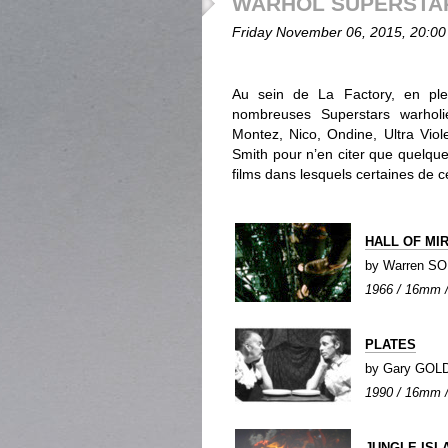
WARHOL SUPERSTA
Friday November 06, 2015, 20:00
Au sein de La Factory, en plei
nombreuses Superstars warhol
Montez, Nico, Ondine, Ultra Viol
Smith pour n’en citer que quelqu
films dans lesquels certaines de 
HALL OF MI
by Warren S
1966 / 16mm / 
PLATES
by Gary GO
1990 / 16mm /
JUNGLE ISL