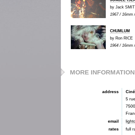
by Jack SMI
1967 / 16mm / 
CHUMLUM
by Ron RICE
1964 / 16mm / 
MORE INFORMATION
address
Ciné
5 ru
7500
Fran
email
ligh
rates
full 