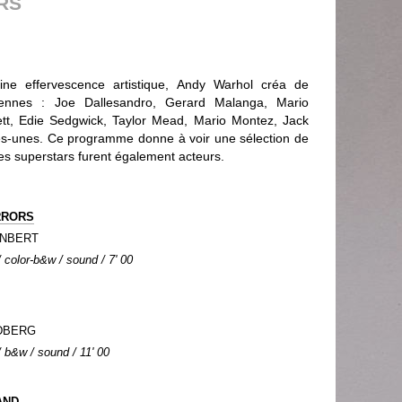
RS
ne effervescence artistique, Andy Warhol créa de
iennes : Joe Dallesandro, Gerard Malanga, Mario
ett, Edie Sedgwick, Taylor Mead, Mario Montez, Jack
es-unes. Ce programme donne à voir une sélection de
ces superstars furent également acteurs.
RRORS
ONBERT
color-b&w / sound / 7' 00
LDBERG
 b&w / sound / 11' 00
AND