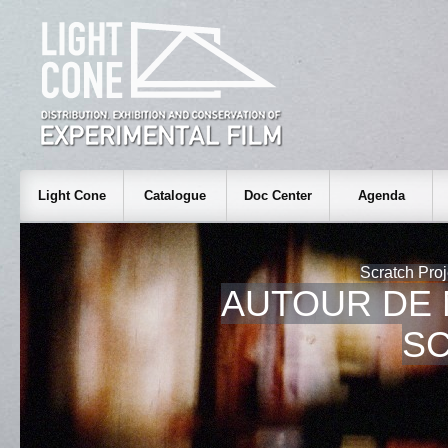
Light Cone
Catalogue
Doc Center
Agenda
Scratch Proj
AUTOUR DE 
S