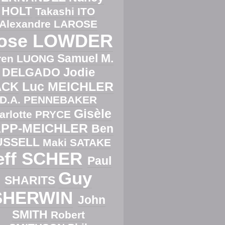
HOLT
Takashi ITO
Alexandre LAROSE
ose LOWDER
Samuel M.
ren LUONG
Jodie
DELGADO
Luc MEICHLER
ACK
D.A. PENNEBAKER
Gisèle
arlotte PRYCE
PP-MEICHLER
Ben
USSELL
Maki SATAKE
eff SCHER
Paul
Guy
SHARITS
SHERWIN
John
SMITH
Robert