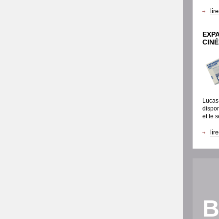
lir
EXP
CIN
Lucas 
dispo
et le 
lir
B