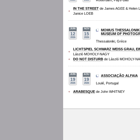
Rotterdam, Pays-Bas
IN THE STREET
de James AGEE & Helen 
Janice LOEB
JUIN
NOV
MOMUS THESSALONIK
12
15
MUSEUM OF PHOTOG
2026
2026
Thessaloniki, Grèce
LICHTSPIEL SCHWARZ WEISS GRAU, EI
László MOHOLY-NAGY
DO NOT DISTURB
de László MOHOLY-N
JUIN
AOU
ASSOCIAÇÃO ALFAIA
19
19
Loulé, Portugal
2026
2026
ARABESQUE
de John WHITNEY