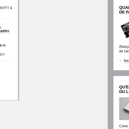
QUAN
LEVITT &
DE P
I
RAPHY
N
de
(franç
de Ge
AGY
lir
QU'E
DU L
Cone.