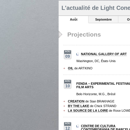
L'actualité de Light Con
Août
Septembre
O
Projections
AOU
NATIONAL GALLERY OF ART
09
Washington, DC, États-Unis
OIL
de ARTKINO
AOU
FENDA – EXPERIMENTAL FESTIVA
10
FILM ARTS
Belo Horizonte, M.G., Brésil
CREATION
de Stan BRAKHAGE
BY THE LAKE
de Chick STRAND
LA SOURCE DE LA LOIRE
de Rose LOW
AOU
CENTRE DE CULTURA
12
CONTEMPORÀNIA DE BARCEL