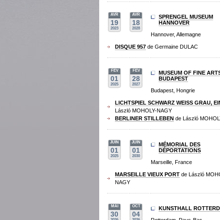
AVR
AVR
SPRENGEL MUSEUM
19
18
HANNOVER
2023
2028
Hannover, Allemagne
DISQUE 957
de Germaine DULAC
FEV
FEV
MUSEUM OF FINE ART
01
28
BUDAPEST
2025
2027
Budapest, Hongrie
LICHTSPIEL SCHWARZ WEISS GRAU, EI
László MOHOLY-NAGY
BERLINER STILLEBEN
de László MOHO
JUIN
JUIN
MÉMORIAL DES
01
01
DÉPORTATIONS
2025
2030
Marseille, France
MARSEILLE VIEUX PORT
de László MOH
NAGY
MAI
OCT
KUNSTHALL ROTTER
30
04
2026
2026