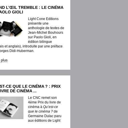
D L’ŒIL TREMBLE : LE CINÉMA
AOLO GIOLI
Light Cone Editions
présente une
anthologie de textes de
Jean-Michel Bouhours
sur Paolo Gioli, en
édition bilingue
ais et anglais), introduite par une préface
orges Didi-Huberman.
e plus
ST-CE QUE LE CINÉMA ? : PRIX
IVRE DE CINÉMA ...
Le CNC remet son
4ème Prix du livre de
cinéma à
Qu’est-ce
que le cinéma ?
de
Germaine Dulac paru
aux éditions de Light