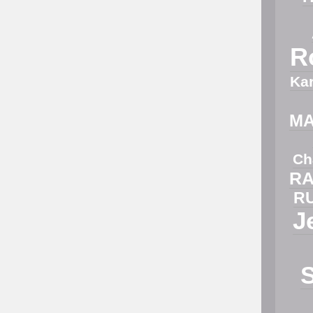
R
Ka
M
Ch
RA
R
J