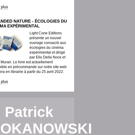
e plus
ANDED NATURE - ÉCOLOGIES DU
ÉMA EXPÉRIMENTAL
Light Cone Editions
présente un nouvel
ouvrage consacré aux
écologies du cinéma
expérimental et dirigé
par Elio Della Noce et
Murari. Le livre est actuellement
nible en précommande sur notre site web
sera en librairie à partir du 25 avril 2022.
e plus
Patrick
OKANOWSKI