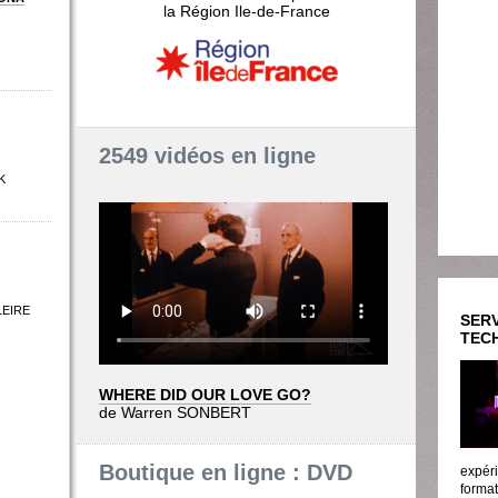
la Région Ile-de-France
2549 vidéos en ligne
K
LEIRE
SERV
TEC
WHERE DID OUR LOVE GO?
de Warren SONBERT
Boutique en ligne : DVD
expéri
format