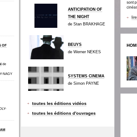
sont p
cinéas
ANTICIPATION OF
THE NIGHT
lir
de Stan BRAKHAGE
BEUYS
HOM
S OF
de Werner NEKES
N
de
LY-NAGY
SYSTEMS CINEMA
de Simon PAYNE
toutes les éditions vidéos
OLY-
toutes les éditions d'ouvrages
DAM