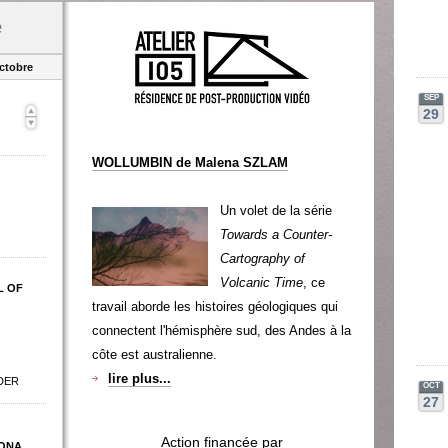
e
ctobre
SEP
29
WOLLUMBIN de Malena SZLAM
Un volet de la série
Towards a Counter-
Cartography of
Volcanic Time
, ce
L OF
travail aborde les histoires géologiques qui
connectent l'hémisphère sud, des Andes à la
côte est australienne.
lire plus...
DER
OCT
27
Action financée par
ONA