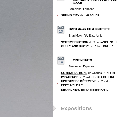
(CCCB)
Barcelone, Espagne
SPRING CITY
de Jeff SCHER
AOU
BRYN MAWR FILM INSTITUTE
13
Bryn Mawr, PA, États-Unis
SCIENCE FRICTION
de Stan VANDERBEE
GULLS AND BUOYS
de Robert BREER
AOU
CINEINFINITO
14
Santander, Espagne
COMBAT DE BOXE
de Charles DEKEUKE
IMPATIENCE
de Charles DEKEUKELEIRE
HISTOIRE DE DÉTECTIVE
de Charles
DEKEUKELEIRE
DIMANCHE
de Edmond BERNHARD
Expositions