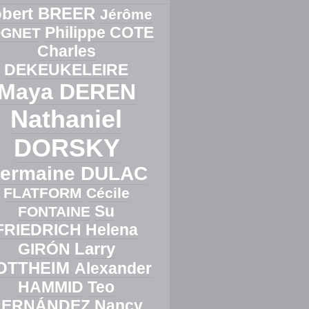
bert BREER
Jérôme
Philippe COTE
GNET
Charles
DEKEUKELEIRE
Maya DEREN
Nathaniel
DORSKY
ermaine DULAC
FLATFORM
Cécile
Su
FONTAINE
FRIEDRICH
Helena
Larry
GIRÓN
OTTHEIM
Alexander
HAMMID
Teo
HERNÁNDEZ
Nancy