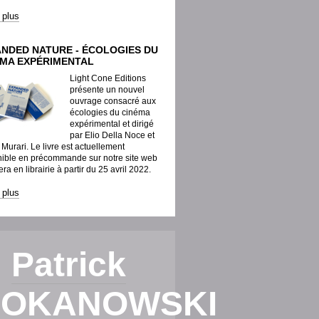
e plus
ANDED NATURE - ÉCOLOGIES DU
ÉMA EXPÉRIMENTAL
Light Cone Editions
présente un nouvel
ouvrage consacré aux
écologies du cinéma
expérimental et dirigé
par Elio Della Noce et
Murari. Le livre est actuellement
nible en précommande sur notre site web
sera en librairie à partir du 25 avril 2022.
e plus
Patrick
OKANOWSKI