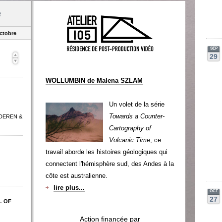
e
ctobre
SEP
29
WOLLUMBIN de Malena SZLAM
Un volet de la série
Towards a Counter-
 DEREN &
Cartography of
Volcanic Time
, ce
travail aborde les histoires géologiques qui
connectent l'hémisphère sud, des Andes à la
côte est australienne.
lire plus...
OCT
27
L OF
Action financée par