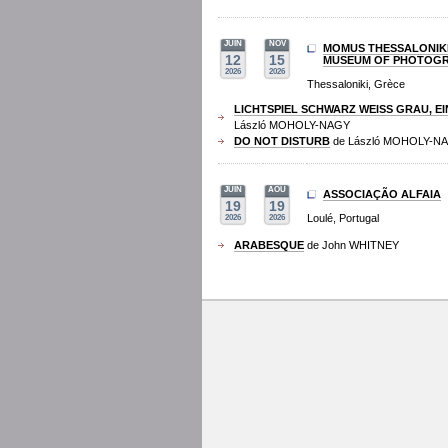
JUIN
NOV
MOMUS THESSALONIK
12
15
MUSEUM OF PHOTOG
2026
2026
Thessaloniki, Grèce
LICHTSPIEL SCHWARZ WEISS GRAU, EI
László MOHOLY-NAGY
DO NOT DISTURB
de László MOHOLY-N
JUIN
AOU
ASSOCIAÇÃO ALFAIA
19
19
Loulé, Portugal
2026
2026
ARABESQUE
de John WHITNEY