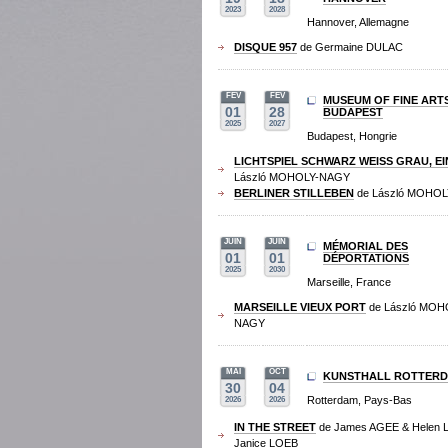
2023
2028
Hannover, Allemagne
DISQUE 957
de Germaine DULAC
FEV
FEV
MUSEUM OF FINE ART
01
28
BUDAPEST
2025
2027
Budapest, Hongrie
LICHTSPIEL SCHWARZ WEISS GRAU, EI
László MOHOLY-NAGY
BERLINER STILLEBEN
de László MOHO
JUIN
JUIN
MÉMORIAL DES
01
01
DÉPORTATIONS
2025
2030
Marseille, France
MARSEILLE VIEUX PORT
de László MOH
NAGY
MAI
OCT
KUNSTHALL ROTTER
30
04
Rotterdam, Pays-Bas
2026
2026
IN THE STREET
de James AGEE & Helen 
Janice LOEB