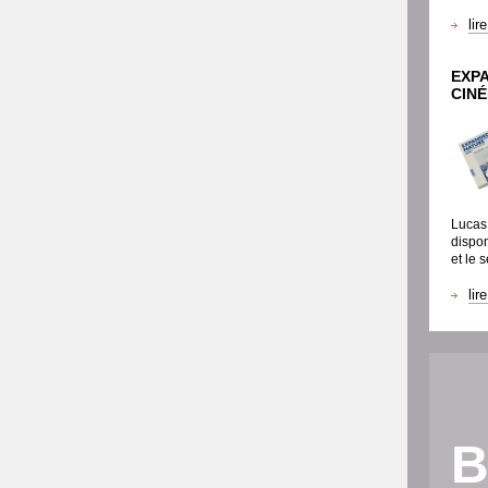
lir
EXP
CIN
Lucas 
dispo
et le 
lir
B