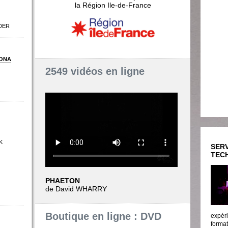
la Région Ile-de-France
DER
ONA
2549 vidéos en ligne
K
SERV
TEC
PHAETON
de David WHARRY
Boutique en ligne : DVD
expéri
format