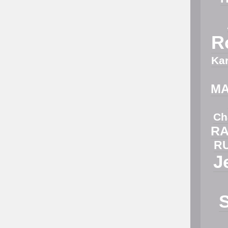
R
Ka
M
Ch
RA
R
J