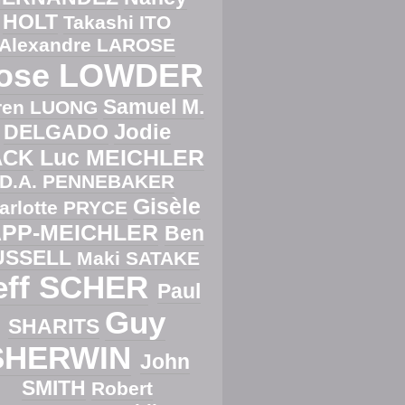
HOLT
Takashi ITO
Alexandre LAROSE
ose LOWDER
Samuel M.
ren LUONG
Jodie
DELGADO
Luc MEICHLER
ACK
D.A. PENNEBAKER
Gisèle
arlotte PRYCE
PP-MEICHLER
Ben
USSELL
Maki SATAKE
eff SCHER
Paul
Guy
SHARITS
SHERWIN
John
SMITH
Robert