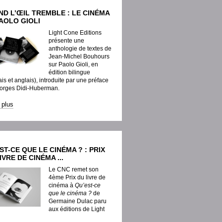
D L’ŒIL TREMBLE : LE CINÉMA
AOLO GIOLI
Light Cone Editions
présente une
anthologie de textes de
Jean-Michel Bouhours
sur Paolo Gioli, en
édition bilingue
ais et anglais), introduite par une préface
orges Didi-Huberman.
e plus
ST-CE QUE LE CINÉMA ? : PRIX
IVRE DE CINÉMA ...
Le CNC remet son
4ème Prix du livre de
cinéma à
Qu’est-ce
que le cinéma ?
de
Germaine Dulac paru
aux éditions de Light