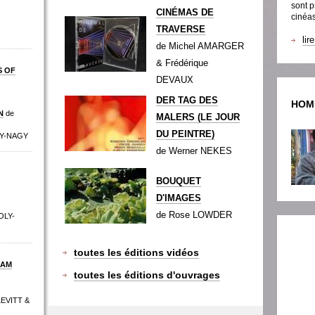
sont p
CINÉMAS DE
cinéas
TRAVERSE
lir
de Michel AMARGER
& Frédérique
S OF
DEVAUX
DER TAG DES
HOM
N
de
MALERS (LE JOUR
DU PEINTRE)
LY-NAGY
de Werner NEKES
BOUQUET
D'IMAGES
de Rose LOWDER
OLY-
toutes les éditions vidéos
DAM
toutes les éditions d'ouvrages
LEVITT &