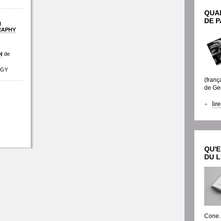
QUAN
DE P
I
RAPHY
N
de
AGY
(franç
de Ge
lir
QU'E
DU L
Cone.