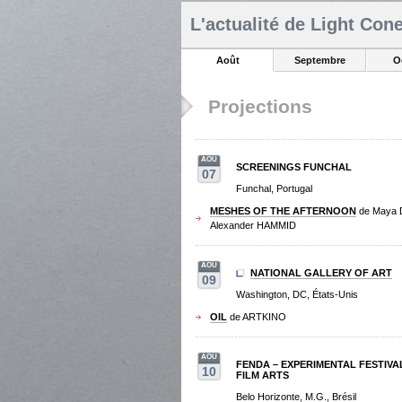
L'actualité de Light Con
Août
Septembre
O
Projections
AOU
SCREENINGS FUNCHAL
07
Funchal, Portugal
MESHES OF THE AFTERNOON
de Maya
Alexander HAMMID
AOU
NATIONAL GALLERY OF ART
09
Washington, DC, États-Unis
OIL
de ARTKINO
AOU
FENDA – EXPERIMENTAL FESTIVA
10
FILM ARTS
Belo Horizonte, M.G., Brésil