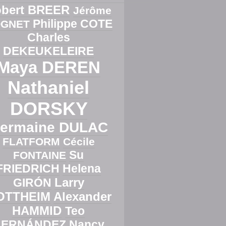
bert BREER
Jérôme
Philippe COTE
GNET
Charles
DEKEUKELEIRE
Maya DEREN
Nathaniel
DORSKY
ermaine DULAC
FLATFORM
Cécile
Su
FONTAINE
FRIEDRICH
Helena
Larry
GIRÓN
OTTHEIM
Alexander
HAMMID
Teo
HERNÁNDEZ
Nancy