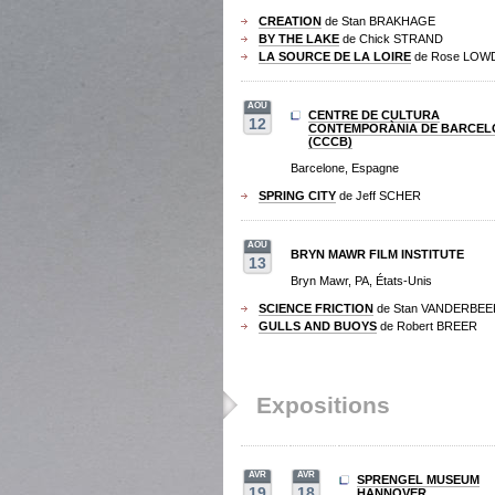
CREATION
de Stan BRAKHAGE
BY THE LAKE
de Chick STRAND
LA SOURCE DE LA LOIRE
de Rose LOW
AOU
CENTRE DE CULTURA
12
CONTEMPORÀNIA DE BARCEL
(CCCB)
Barcelone, Espagne
SPRING CITY
de Jeff SCHER
AOU
BRYN MAWR FILM INSTITUTE
13
Bryn Mawr, PA, États-Unis
SCIENCE FRICTION
de Stan VANDERBEE
GULLS AND BUOYS
de Robert BREER
Expositions
AVR
AVR
SPRENGEL MUSEUM
19
18
HANNOVER