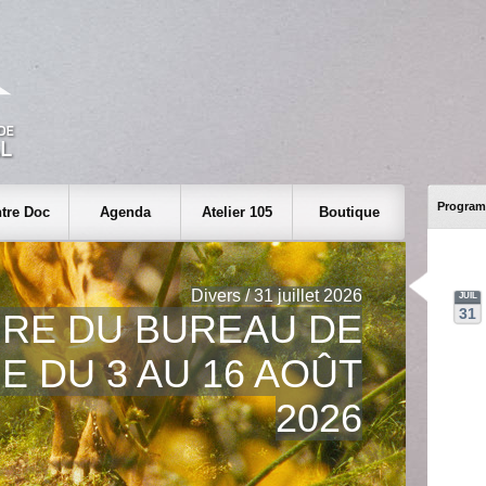
Program
tre Doc
Agenda
Atelier 105
Boutique
Divers / 31 juillet 2026
JUIL
31
RE DU BUREAU DE
E DU 3 AU 16 AOÛT
2026