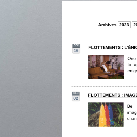
Archives
2023
2
DEC
FLOTTEMENTS : L’ÉNI
16
One 
to a
enigm
DEC
FLOTTEMENTS : IMAGE
02
Be i
imag
chan