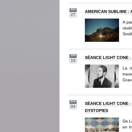
MAY
AMERICAN SUBLIME :
27
A pa
révè
Smith
APR
SÉANCE LIGHT CONE -
15
La m
trac
Grave
MAR
SÉANCE LIGHT CONE -
04
DYSTOPIES
De L
en I