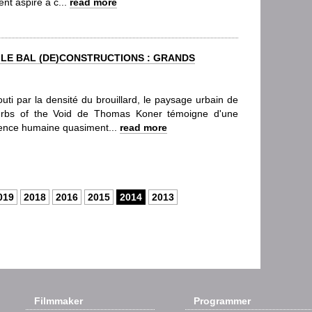
nt aspiré à c...
read more
 LE BAL (DE)CONSTRUCTIONS : GRANDS
uti par la densité du brouillard, le paysage urbain de
rbs of the Void de Thomas Koner témoigne d'une
ence humaine quasiment...
read more
019
2018
2016
2015
2014
2013
Filmmaker
Programmer