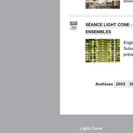
souve
JAN
SÉANCE LIGHT CONE -
28
ENSEMBLES
Englo
Subu
prés
Archives
2023
2
Light Cone