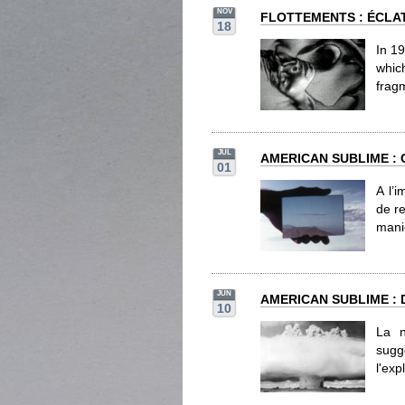
NOV
FLOTTEMENTS : ÉCLA
18
In 19
whic
frag
JUL
AMERICAN SUBLIME : C
01
A l’
de r
mani
JUN
AMERICAN SUBLIME : 
10
La n
sugg
l'exp