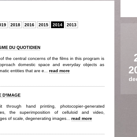
019
2018
2016
2015
2014
2013
GME DU QUOTIDIEN
of the central concerns of the films in this program is
pproach domestic space and everyday objects as
2
atic entities that are e...
read more
de
 D'IMAGE
t through hand printing, photocopier-generated
es, the superimposition of celluloid and video,
ges of scale, degenerating images...
read more