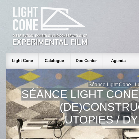
Light Cone
Catalogue
Doc Center
Agenda
Séance Light Cone - L
SÉANCE LIGHT CONE 
(DE)CONSTRU
UTOPIES / D