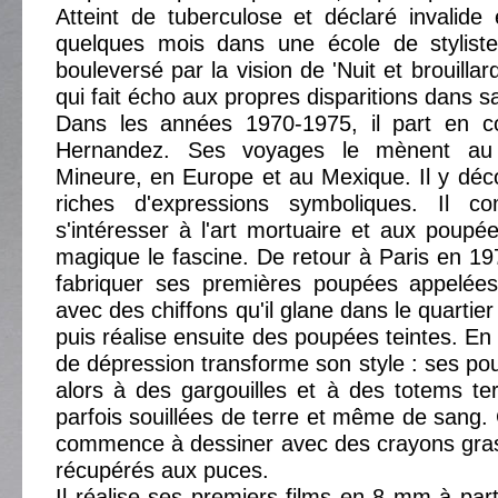
Atteint de tuberculose et déclaré invalide
quelques mois dans une école de stylist
bouleversé par la vision de 'Nuit et brouillar
qui fait écho aux propres disparitions dans sa
Dans les années 1970-1975, il part en 
Hernandez. Ses voyages le mènent au
Mineure, en Europe et au Mexique. Il y déc
riches d'expressions symboliques. Il 
s'intéresser à l'art mortuaire et aux poupée
magique le fascine. De retour à Paris en 1
fabriquer ses premières poupées appelée
avec des chiffons qu'il glane dans le quartier
puis réalise ensuite des poupées teintes. En
de dépression transforme son style : ses p
alors à des gargouilles et à des totems terr
parfois souillées de terre et même de sang. 
commence à dessiner avec des crayons gras
récupérés aux puces.
Il réalise ses premiers films en 8 mm à part