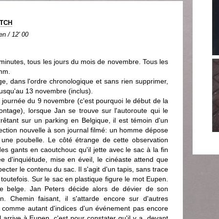
ITCH
en / 12' 00
 minutes, tous les jours du mois de novembre. Tous les
 mm.
 dans l'ordre chronologique et sans rien supprimer,
jusqu'au 13 novembre (inclus).
 journée du 9 novembre (c'est pourquoi le début de la
tage), lorsque Jan se trouve sur l'autoroute qui le
tant sur un parking en Belgique, il est témoin d'un
ction nouvelle à son journal filmé: un homme dépose
une poubelle. Le côté étrange de cette observation
s gants en caoutchouc qu'il jette avec le sac à la fin
tée d'inquiétude, mise en éveil, le cinéaste attend que
pecter le contenu du sac. Il s'agit d'un tapis, sans trace
toutefois. Sur le sac en plastique figure le mot Eupen.
lle belge. Jan Peters décide alors de dévier de son
n. Chemin faisant, il s'attarde encore sur d'autres
ts comme autant d'indices d'un événement pas encore
l arrive à Eupen, c'est pour constater qu'il y a, devant