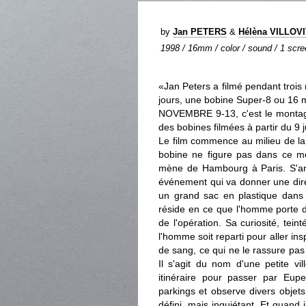
by
Jan PETERS
&
Hélèna VILLOV
1998 / 16mm / color / sound / 1 scre
«Jan Peters a filmé pendant trois
jours, une bobine Super-8 ou 16
NOVEMBRE 9-13, c'est le montage,
des bobines filmées à partir du 9 
Le film commence au milieu de la
bobine ne figure pas dans ce mon
mène de Hambourg à Paris. S'arrê
événement qui va donner une dire
un grand sac en plastique dans 
réside en ce que l'homme porte de
de l'opération. Sa curiosité, tein
l'homme soit reparti pour aller ins
de sang, ce qui ne le rassure pas 
Il s'agit du nom d'une petite vi
itinéraire pour passer par Eupe
parkings et observe divers obje
défini, mais inquiétant. Et quand i