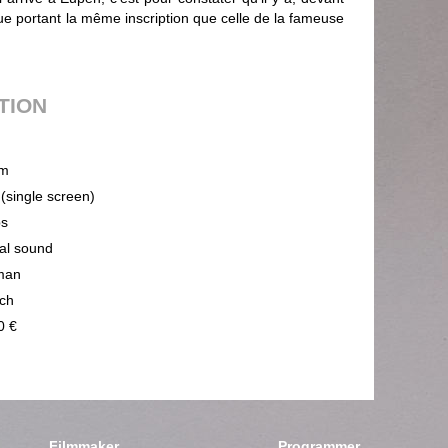
e portant la même inscription que celle de la fameuse
UTION
m
 (single screen)
ps
cal sound
man
ch
0 €
Filmmaker
Programmer