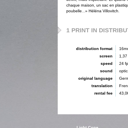
chaque maison, un sac en plastiqu
poubelle...» Héléna Villovitch.
1 PRINT IN DISTRIB
distribution format
16m
screen
1,37
speed
24 f
sound
opti
original language
Ger
translation
Fren
rental fee
43,0
Light Cone