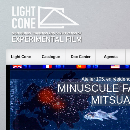
Light Cone
Catalogue
Doc Center
Agenda
Atelier 105, en résiden
MINUSCULE F
MITSUA