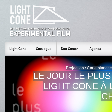
Light Cone
Catalogue
Doc Center
Agenda
Projection / Carte blanch
LE JOUR LE PLUS
LIGHT CONE À 
C