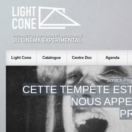
Light Cone
Catalogue
Centre Doc
Agenda
Scratch Proj
CETTE TEMPÊTE EST
NOUS APPE
P