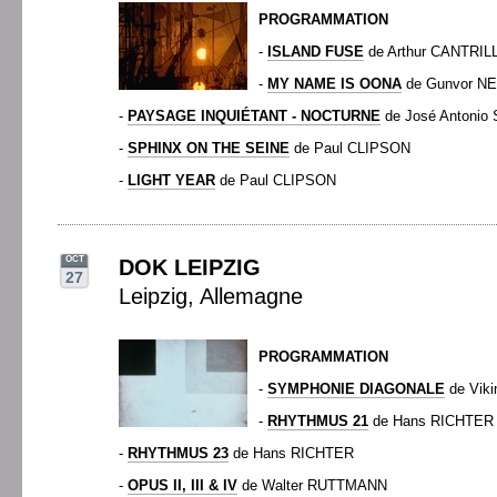
PROGRAMMATION
-
ISLAND FUSE
de Arthur CANTRIL
-
MY NAME IS OONA
de Gunvor N
-
PAYSAGE INQUIÉTANT - NOCTURNE
de José Antonio
-
SPHINX ON THE SEINE
de Paul CLIPSON
-
LIGHT YEAR
de Paul CLIPSON
OCT
DOK LEIPZIG
27
Leipzig, Allemagne
PROGRAMMATION
-
SYMPHONIE DIAGONALE
de Vik
-
RHYTHMUS 21
de Hans RICHTER
-
RHYTHMUS 23
de Hans RICHTER
-
OPUS II, III & IV
de Walter RUTTMANN