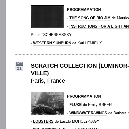
PROGRAMMATION
-
THE SONG OF RIO JIM
de Mauri
-
INSTRUCTIONS FOR A LIGHT A
Peter TSCHERKASSKY
-
WESTERN SUNBURN
de Karl LEMIEUX
OCT
SCRATCH COLLECTION (LUMINOR
21
VILLE)
Paris, France
PROGRAMMATION
-
FLUKE
de Emily BREER
-
WIND/WATER/WINGS
de Barbara 
-
LOBSTERS
de László MOHOLY-NAGY