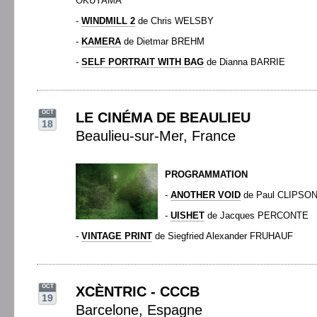
OKUYAMA
-
WINDMILL 2
de Chris WELSBY
-
KAMERA
de Dietmar BREHM
-
SELF PORTRAIT WITH BAG
de Dianna BARRIE
OCT
LE CINÉMA DE BEAULIEU
18
Beaulieu-sur-Mer, France
PROGRAMMATION
-
ANOTHER VOID
de Paul CLIPSO
-
UISHET
de Jacques PERCONTE
-
VINTAGE PRINT
de Siegfried Alexander FRUHAUF
OCT
XCÈNTRIC - CCCB
19
Barcelone, Espagne