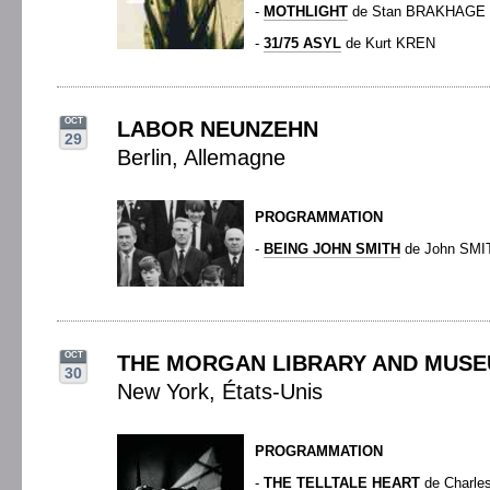
-
MOTHLIGHT
de Stan BRAKHAGE
-
31/75 ASYL
de Kurt KREN
OCT
LABOR NEUNZEHN
29
Berlin, Allemagne
PROGRAMMATION
-
BEING JOHN SMITH
de John SMI
OCT
THE MORGAN LIBRARY AND MUS
30
New York, États-Unis
PROGRAMMATION
-
THE TELLTALE HEART
de Charle