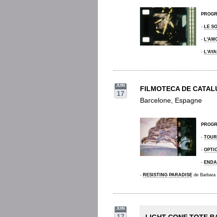
PROG
-
LE S
-
L'AM
-
L'AY
JUIN
FILMOTECA DE CATAL
17
Barcelone, Espagne
PROG
-
TOUR
-
OPTI
-
ENDA
-
RESISTING PARADISE
de Barbar
JUIN
17