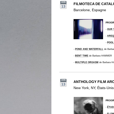
JUIN
FILMOTECA DE CATAL
13
Barcelone, Espagne
PROG
-
OUR 
-
AREQ
-
POOL
-
POND AND WATERFALL
de Barb
-
BENT TIME
de Barbara HAMMER
-
MULTIPLE ORGASM
de Barbara 
JUIN
ANTHOLOGY FILM ARC
13
New York, NY, États-Unis
PROG
-
ÉTUD
-
FLOW