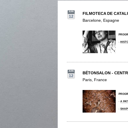
JUIN
FILMOTECA DE CATAL
12
Barcelone, Espagne
PROG
-
HIST
JUIN
BÉTONSALON - CENTR
12
Paris, France
PROG
-
A PA
-
SHAP