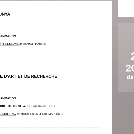
UNYA
RAMMATION
ORY LESSONS
de Barbara HAMMER
2
E D'ART ET DE RECHERCHE
dé
RAMMATION
TRIOT OF THESE WOODS
de Karel DOING
E SHIFTING
de Mikhail LYLOV & Elke MARHÖFER