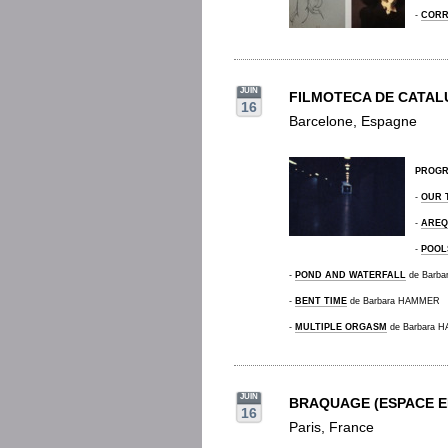
-
CORR
JUIN
FILMOTECA DE CATAL
16
Barcelone, Espagne
PROG
-
OUR 
-
AREQ
-
POOL
-
POND AND WATERFALL
de Barb
-
BENT TIME
de Barbara HAMMER
-
MULTIPLE ORGASM
de Barbara 
JUIN
BRAQUAGE (ESPACE E
16
Paris, France