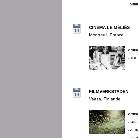
-
ADRI
JUIN
CINÉMA LE MÉLIÈS
14
Montreuil, France
PROG
-
HIDE
JUIN
FILMVERKSTADEN
14
Vaasa, Finlande
PROG
-
JARD
-
PRIM