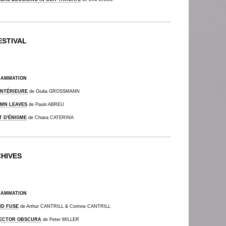
ESTIVAL
RAMMATION
INTÉRIEURE
de Giulia GROSSMANN
MN LEAVES
de Paulo ABREU
T D'ÉNIGME
de Chiara CATERINA
HIVES
RAMMATION
ND FUSE
de Arthur CANTRILL & Corinne CANTRILL
ECTOR OBSCURA
de Peter MILLER