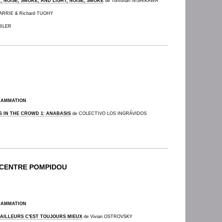
, NOISE, SMOKE, AND LIGHT, NOISE, SMOKE
de Tomonari NISHIKAWA
BARRIE & Richard TUOHY
HILER
RAMMATION
S IN THE CROWD 1: ANABASIS
de COLECTIVO LOS INGRÁVIDOS
 CENTRE POMPIDOU
RAMMATION
 AILLEURS C'EST TOUJOURS MIEUX
de Vivian OSTROVSKY