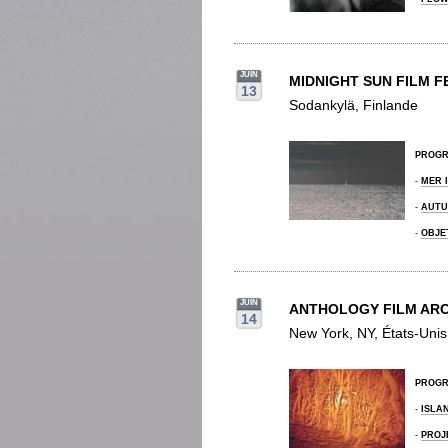
JUIN
MIDNIGHT SUN FILM F
13
Sodankylä, Finlande
PROG
-
MER 
-
AUTU
-
OBJE
JUIN
ANTHOLOGY FILM ARC
14
New York, NY, États-Unis
PROG
-
ISLA
-
PROJ