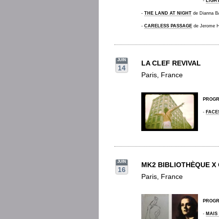
-
LIGHT
-
THE LAND AT NIGHT
de Dianna 
-
CARELESS PASSAGE
de Jerome 
JUIN
LA CLEF REVIVAL
14
Paris, France
PROG
-
FACE
JUIN
MK2 BIBLIOTHÈQUE X
16
Paris, France
PROG
-
MAIS