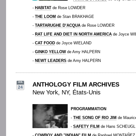
-
HABITAT
de Rose LOWDER
-
THE LOOM
de Stan BRAKHAGE
-
TARTARUGHE D’ACQUA
de Rose LOWDER
-
RAT LIFE AND DIET IN NORTH AMERICA
de Joyce W
-
CAT FOOD
de Joyce WIELAND
-
GINKO YELLOW
de Amy HALPERN
-
NEWT LEADERS
de Amy HALPERN
JUIL
ANTHOLOGY FILM ARCHIVES
24
New York, NY, États-Unis
PROGRAMMATION
-
THE SONG OF RIO JIM
de Mauri
-
SAFETY FILM
de Hans SCHEUGL
-
COWBOY AND "INDIAN" FILM
de Raphael MONTAÑEZ