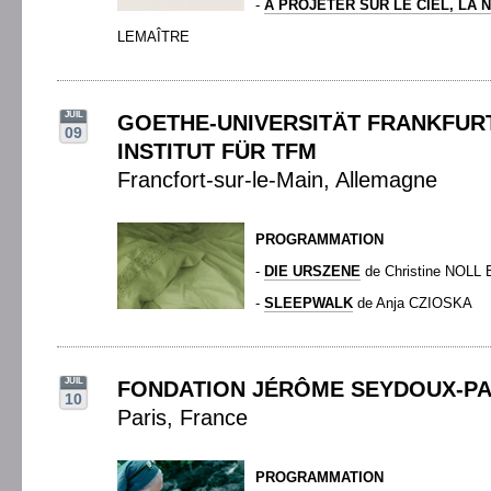
-
À PROJETER SUR LE CIEL, LA N
LEMAÎTRE
JUIL
GOETHE-UNIVERSITÄT FRANKFURT
09
INSTITUT FÜR TFM
Francfort-sur-le-Main, Allemagne
PROGRAMMATION
-
DIE URSZENE
de Christine NOL
-
SLEEPWALK
de Anja CZIOSKA
JUIL
FONDATION JÉRÔME SEYDOUX-P
10
Paris, France
PROGRAMMATION