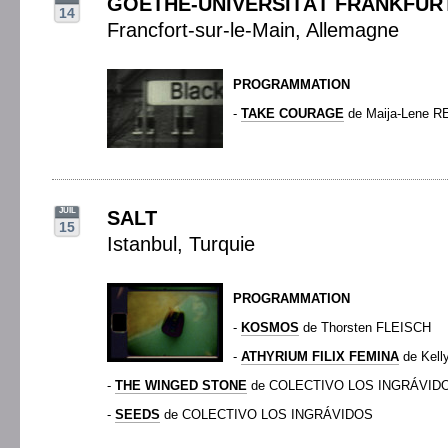
GOETHE-UNIVERSITÄT FRANKFUR
14
Francfort-sur-le-Main, Allemagne
PROGRAMMATION
-
TAKE COURAGE
de Maija-Lene R
JUIL
SALT
15
Istanbul, Turquie
PROGRAMMATION
-
KOSMOS
de Thorsten FLEISCH
-
ATHYRIUM FILIX FEMINA
de Kel
-
THE WINGED STONE
de COLECTIVO LOS INGRÁVID
-
SEEDS
de COLECTIVO LOS INGRÁVIDOS