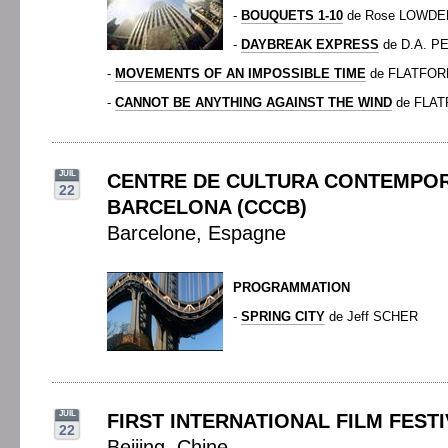
-
BOUQUETS 1-10
de Rose LOWDE
-
DAYBREAK EXPRESS
de D.A. 
-
MOVEMENTS OF AN IMPOSSIBLE TIME
de FLATFO
-
CANNOT BE ANYTHING AGAINST THE WIND
de FLA
JUIL
CENTRE DE CULTURA CONTEMPOR
22
BARCELONA (CCCB)
Barcelone, Espagne
PROGRAMMATION
-
SPRING CITY
de Jeff SCHER
JUIL
FIRST INTERNATIONAL FILM FESTI
22
Beijing, Chine