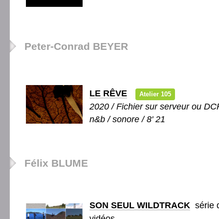
Peter-Conrad BEYER
LE RÊVE
Atelier 105
2020 / Fichier sur serveur ou DCP
n&b / sonore / 8' 21
Félix BLUME
SON SEUL WILDTRACK
série d
vidéos