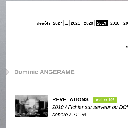
dépôts
2027
...
2021
2020
2019
2018
20
t
Dominic ANGERAME
REVELATIONS
Atelier 105
2018 / Fichier sur serveur ou DCP
sonore / 21' 26